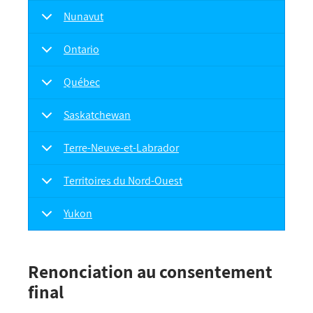
Nunavut
Ontario
Québec
Saskatchewan
Terre-Neuve-et-Labrador
Territoires du Nord-Ouest
Yukon
Renonciation au consentement
final