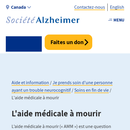
Aller
Canada
Contactez-nous
English
au
contenu
MENU
Utility
principal
-
Fr
Faites un don
-
Canada
Aide et information
Je prends soin d’une personne
ayant un trouble neurocognitif
Soins en fin de vie
Fil
L'aide médicale à mourir
d'Ariane
L'aide médicale à mourir
L’aide médicale à mourir (« AMM ») est une question