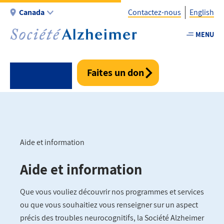
Aller
Canada
Contactez-nous
English
au
contenu
MENU
Utility
principal
-
Fr
Faites un don
-
Canada
Aide et information
Fil
Aide et information
d'Ariane
Que vous vouliez découvrir nos programmes et services
ou que vous souhaitiez vous renseigner sur un aspect
précis des troubles neurocognitifs, la Société Alzheimer